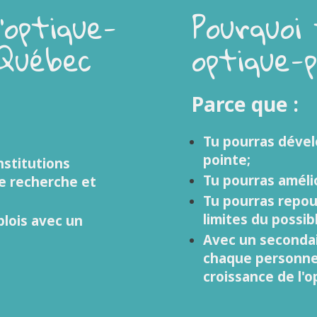
’optique-
Pourquoi 
 Québec
optique-
Parce que :
Tu pourras dével
;
pointe;
nstitutions
Tu pourras amélio
e recherche et
Tu pourras repou
limites du possib
plois avec un
Avec un secondai
chaque personne e
croissance de l'