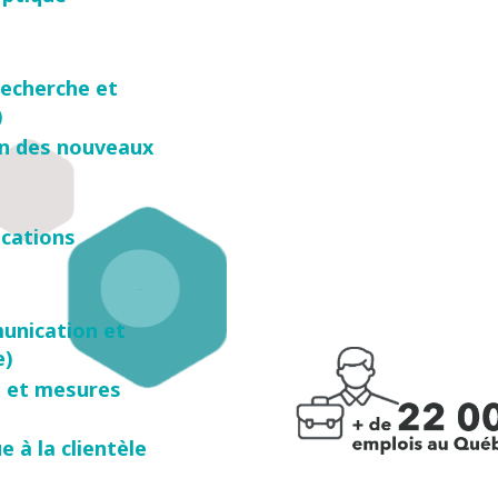
recherche et
)
on des nouveaux
cations
unication et
e)
s et mesures
 à la clientèle