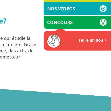
NOS VIDÉOS
e?
CONCOURS
e qui étudie la
Faire un don +
 la lumière. Grâce
ne, des arts, de
rometteur.