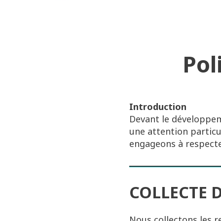
Pol
Introduction
Devant le développem
une attention particul
engageons à respecte
COLLECTE 
Nous collectons les r